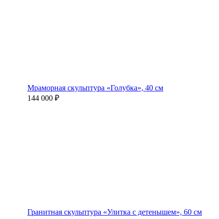
Мраморная скульптура «Голубка», 40 см
144 000 ₽
Гранитная скульптура «Улитка с детенышем», 60 см