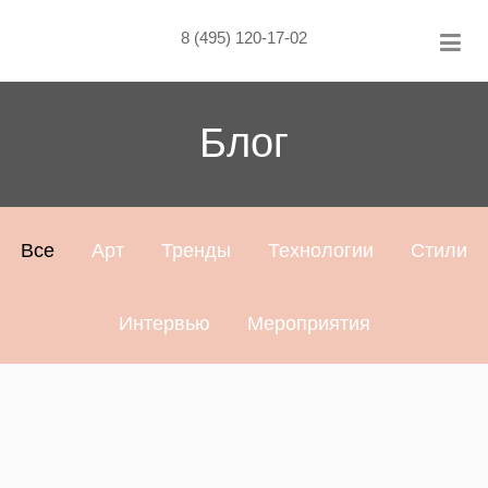
Skip
to
8 (495) 120-17-02
content
Блог
Все
Арт
Тренды
Технологии
Стили
Интервью
Мероприятия