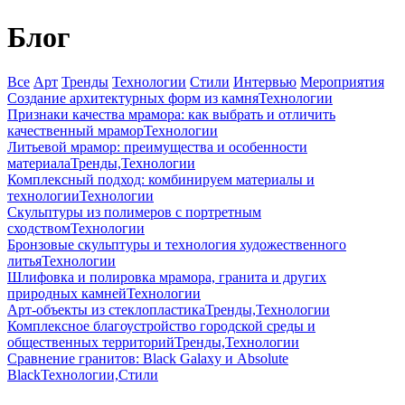
Блог
Все
Арт
Тренды
Технологии
Стили
Интервью
Мероприятия
Создание архитектурных форм из камня
Технологии
Признаки качества мрамора: как выбрать и отличить
качественный мрамор
Технологии
Литьевой мрамор: преимущества и особенности
материала
Тренды,Технологии
Комплексный подход: комбинируем материалы и
технологии
Технологии
Скульптуры из полимеров с портретным
сходством
Технологии
Бронзовые скульптуры и технология художественного
литья
Технологии
Шлифовка и полировка мрамора, гранита и других
природных камней
Технологии
Арт-объекты из стеклопластика
Тренды,Технологии
Комплексное благоустройство городской среды и
общественных территорий
Тренды,Технологии
Сравнение гранитов: Black Galaxy и Absolute
Black
Технологии,Стили