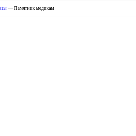
онзы
—
Памятник медикам