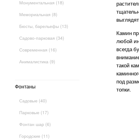
Монументальная (18)
растител
тщательн
Мемориальная (8)
выглядят
Бюсты, барельефы (13)
Камин пр
Садово-парковая (34)
любой ин
всегда б
Современная (16)
внимание
Анималистика (9)
такой ка
каминног
под разм
Фонтаны
топки.
Садовые (40)
Парковые (17)
Фонтан шар (6)
Городские (11)