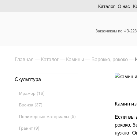
Skip
Каталог
О нас
К
to
content
Заказчикам по ФЗ-223
Главная
—
Каталог
—
Камины
—
Барокко, рококо
—
Скульптура
Мрамор (16)
Камин из
Бронза (37)
Полимерные материалы (5)
Если вы 
рококо, 
Гранит (9)
нужно! О