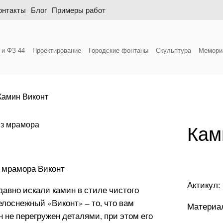
онтакты
Блог
Примеры работ
 и ФЗ-44
Проектирование
Городские фонтаны
Скульптура
Мемори
Камин Виконт
Кам
 мрамора Виконт
Актикул:
давно искали камин в стиле чистого
белоснежный «Виконт» – то, что вам
Материа
н не перегружен деталями, при этом его