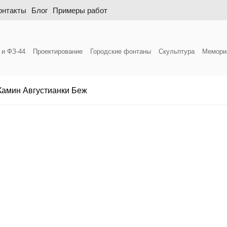
онтакты
Блог
Примеры работ
 и ФЗ-44
Проектирование
Городские фонтаны
Скульптура
Мемори
Камин Августианки Беж