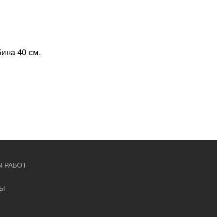
бина 40 см.
 РАБОТ
ТЫ