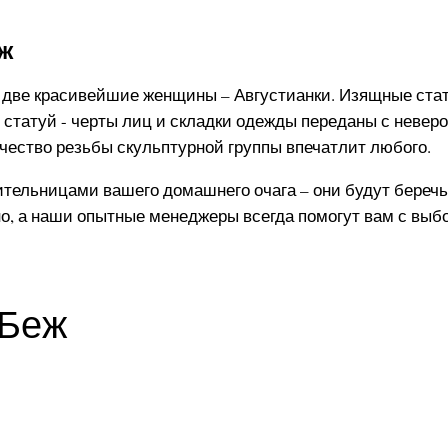
еж
две красивейшие женщины – Августианки. Изящные стат
татуй - черты лиц и складки одежды переданы с неверо
чество резьбы скульптурной группы впечатлит любого.
тельницами вашего домашнего очага – они будут беречь 
о, а наши опытные менеджеры всегда помогут вам с выб
 Беж