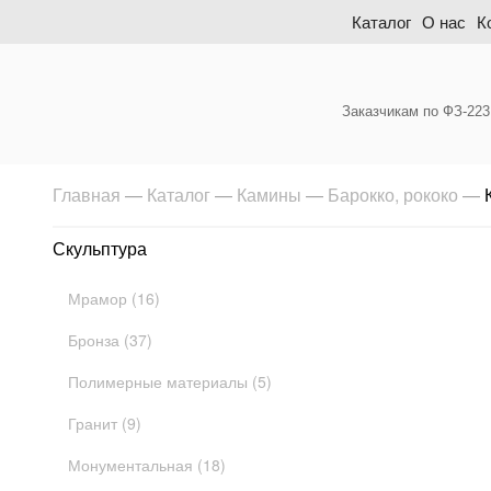
Skip
Каталог
О нас
К
to
content
Заказчикам по ФЗ-223
Главная
—
Каталог
—
Камины
—
Барокко, рококо
—
Скульптура
Мрамор (16)
Бронза (37)
Полимерные материалы (5)
Гранит (9)
Монументальная (18)