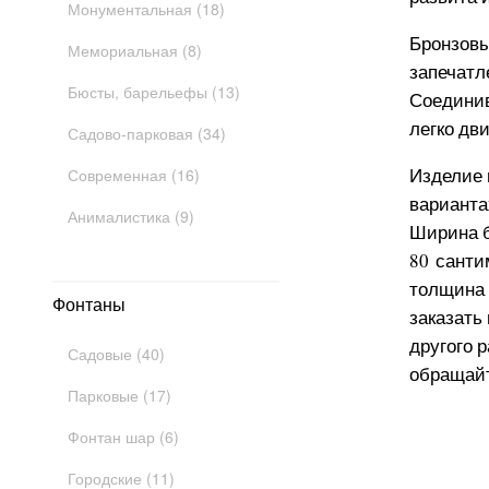
Монументальная (18)
Бронзов
Мемориальная (8)
запечатл
Бюсты, барельефы (13)
Соединив
легко дв
Садово-парковая (34)
Изделие 
Современная (16)
варианта
Анималистика (9)
Ширина б
80 санти
толщина 
Фонтаны
заказать
другого 
Садовые (40)
обращайт
Парковые (17)
Фонтан шар (6)
Городские (11)