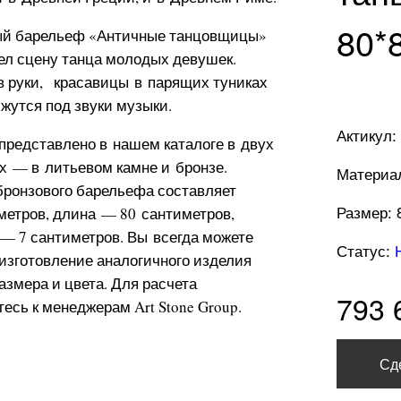
80*
ый барельеф «Античные танцовщицы»
ел сцену танца молодых девушек.
 руки, красавицы в парящих туниках
ижутся под звуки музыки.
Актикул:
представлено в нашем каталоге в двух
х — в литьевом камне и бронзе.
Материал
ронзового барельефа составляет
Размер: 
метров, длина — 80 сантиметров,
— 7 сантиметров. Вы всегда можете
Статус:
 изготовление аналогичного изделия
размера и цвета. Для расчета
793 
есь к менеджерам Art Stone Group.
Сд