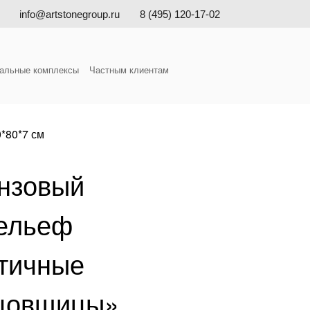
info@artstonegroup.ru
8 (495) 120-17-02
альные комплексы
Частным клиентам
*80*7 см
нзовый
ельеф
тичные
цовщицы»,