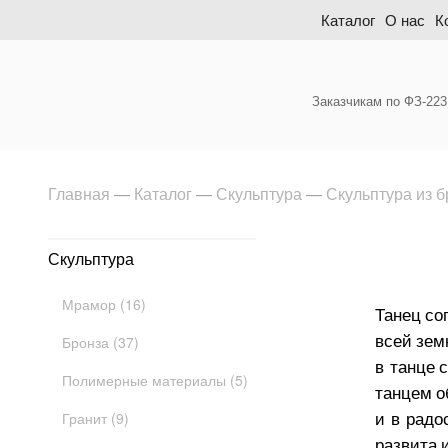
Skip
Каталог
О нас
К
to
content
Заказчикам по ФЗ-223
Главная
—
Каталог
—
Скульптура
—
Скульптура из 
Скульптура
Мрамор (16)
Танец со
всей зем
Бронза (37)
в танце 
Полимерные материалы (5)
танцем о
и в радо
Гранит (9)
развита 