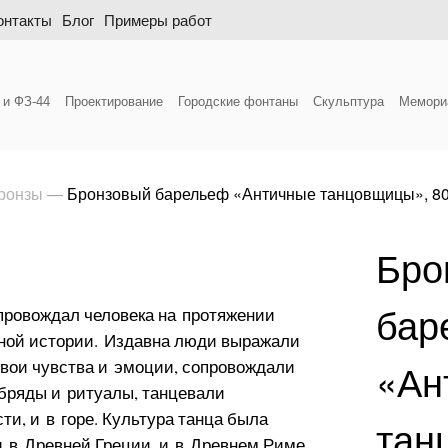
онтакты
Блог
Примеры работ
 и ФЗ-44
Проектирование
Городские фонтаны
Скульптура
Мемори
бронзы
—
Бронзовый барельеф «Античные танцовщицы», 80
Бро
бар
провождал человека на протяжении
ной истории. Издавна люди выражали
«Ан
свои чувства и эмоции, сопровождали
бряды и ритуалы, танцевали
сти, и в горе. Культура танца была
тан
и в Древней Греции, и в Древнем Риме.