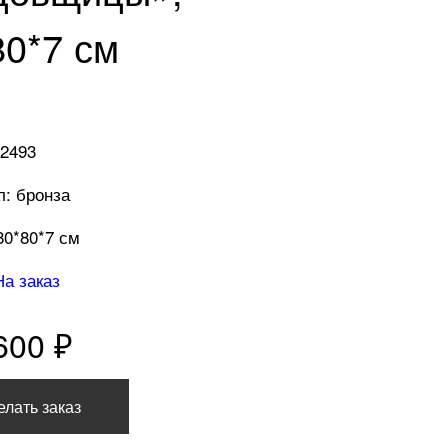
80*7 см
 2493
: бронза
80*80*7 см
На заказ
600 ₽
елать заказ