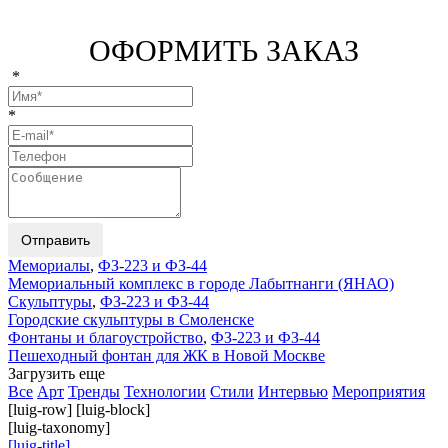
ОФОРМИТЬ ЗАКАЗ
*
*
Отправить
Мемориалы
,
ФЗ-223 и ФЗ-44
Мемориальный комплекс в городе Лабытнанги (ЯНАО)
Скульптуры
,
ФЗ-223 и ФЗ-44
Городские скульптуры в Смоленске
Фонтаны и благоустройство
,
ФЗ-223 и ФЗ-44
Пешеходный фонтан для ЖК в Новой Москве
Загрузить еще
Все
Арт
Тренды
Технологии
Стили
Интервью
Мероприятия
[luig-row] [luig-block]
[luig-taxonomy]
[luig-title]