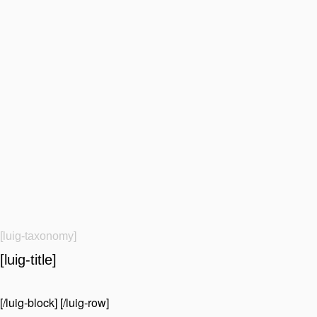
[luig-taxonomy]
[luig-title]
[/luig-block] [/luig-row]