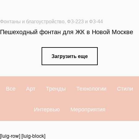
Фонтаны и благоустройство
,
ФЗ-223 и ФЗ-44
Пешеходный фонтан для ЖК в Новой Москве
Загрузить еще
Все
Арт
Тренды
Технологии
Стили
Интервью
Мероприятия
[luig-row] [luig-block]