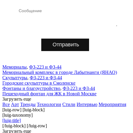
Отправить
Мемориалы
,
ФЗ-223 и ФЗ-44
Мемориальный комплекс в городе Лабытнанги (ЯНАО)
Скульптуры
,
ФЗ-223 и ФЗ-44
Городские скульптуры в Смоленске
Фонтаны и благоустройство
,
ФЗ-223 и ФЗ-44
Пешеходный фонтан для ЖК в Новой Москве
Загрузить еще
Все
Арт
Тренды
Технологии
Стили
Интервью
Мероприятия
[luig-row] [luig-block]
[luig-taxonomy]
[luig-title]
[/luig-block] [/luig-row]
Загрузить еще