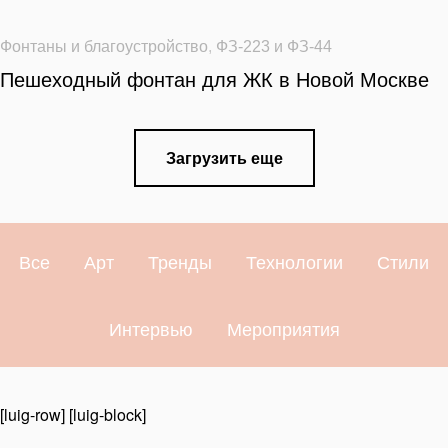
Фонтаны и благоустройство
,
ФЗ-223 и ФЗ-44
Пешеходный фонтан для ЖК в Новой Москве
Загрузить еще
Все
Арт
Тренды
Технологии
Стили
Интервью
Мероприятия
[luig-row] [luig-block]