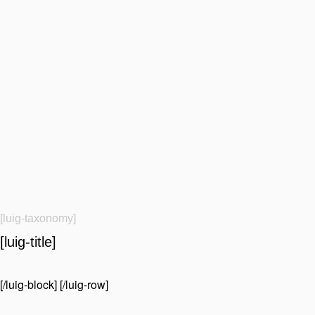
[luig-taxonomy]
[luig-title]
[/luig-block] [/luig-row]