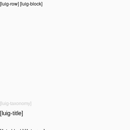
[luig-row] [luig-block]
[luig-taxonomy]
[luig-title]