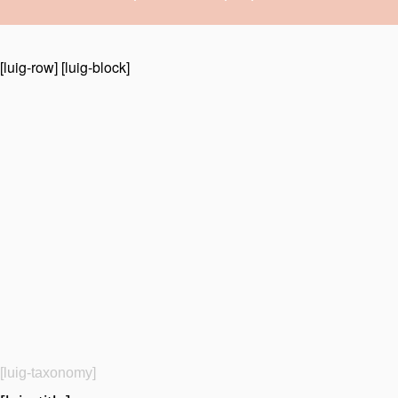
[luig-row] [luig-block]
[luig-taxonomy]