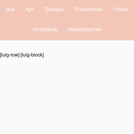
Все
Арт
Тренды
Технологии
Стили
Интервью
Мероприятия
[luig-row] [luig-block]