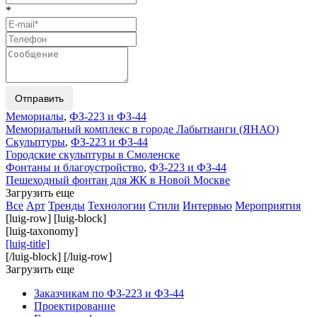
*
Отправить
Мемориалы
,
ФЗ-223 и ФЗ-44
Мемориальный комплекс в городе Лабытнанги (ЯНАО)
Скульптуры
,
ФЗ-223 и ФЗ-44
Городские скульптуры в Смоленске
Фонтаны и благоустройство
,
ФЗ-223 и ФЗ-44
Пешеходный фонтан для ЖК в Новой Москве
Загрузить еще
Все
Арт
Тренды
Технологии
Стили
Интервью
Мероприятия
[luig-row] [luig-block]
[luig-taxonomy]
[luig-title]
[/luig-block] [/luig-row]
Загрузить еще
Заказчикам по ФЗ-223 и ФЗ-44
Проектирование