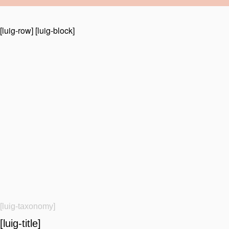
[luig-row] [luig-block]
[luig-taxonomy]
[luig-title]