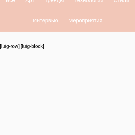
Интервью
Мероприятия
[luig-row] [luig-block]