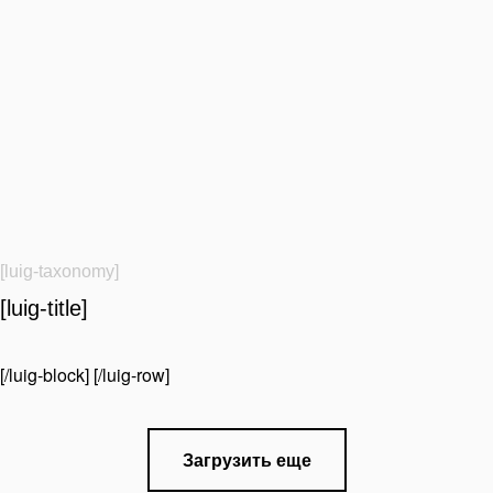
[luig-taxonomy]
[luig-title]
[/luig-block] [/luig-row]
Загрузить еще