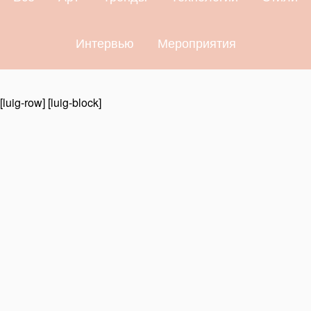
Интервью
Мероприятия
[luig-row] [luig-block]