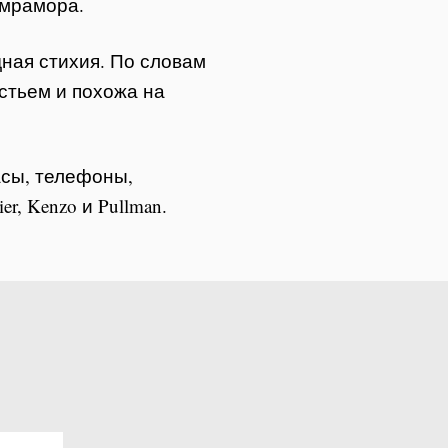
 мрамора.
дная стихия. По словам
стьем и похожа на
асы, телефоны,
er, Kenzo и Pullman.