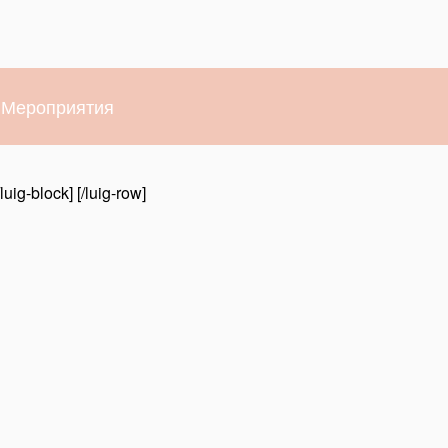
Мероприятия
/luig-block] [/luig-row]