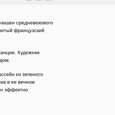
конюшен средневекового
менитый французский
ранции. Художник
дом.
ссейн из зеленого
ка в ее вечном
йн эффектно