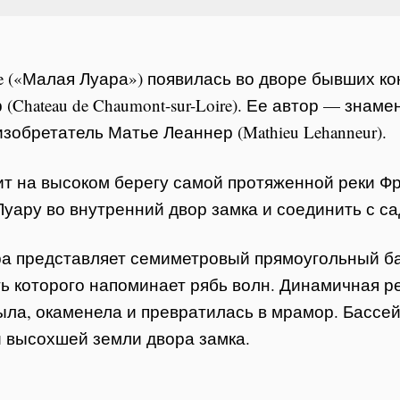
ire («Малая Луара») появилась во дворе бывших 
(Chateau de Chaumont-sur-Loire). Ее автор — зна
зобретатель Матье Леаннер (Mathieu Lehanneur).
ит на высоком берегу самой протяженной реки Ф
уару во внутренний двор замка и соединить с са
а представляет семиметровый прямоугольный ба
ь которого напоминает рябь волн. Динамичная ре
ыла, окаменела и превратилась в мрамор. Бассе
 высохшей земли двора замка.