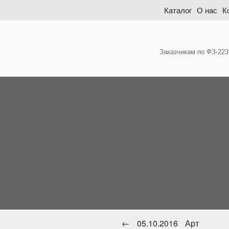
Skip
Каталог
О нас
К
to
content
Заказчикам по ФЗ-223
←
05.10.2016
Арт