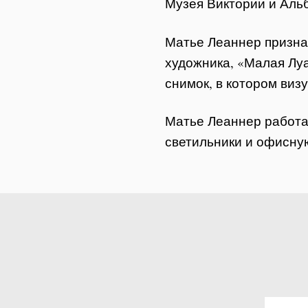
Музея Виктории и Аль
Матье Леаннер признае
художника, «Малая Луа
снимок, в котором виз
Матье Леаннер работа
светильники и офисную м