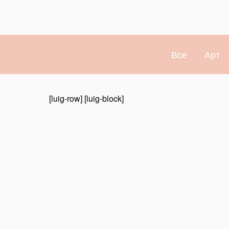
Все
Арт
[luig-row] [luig-block]