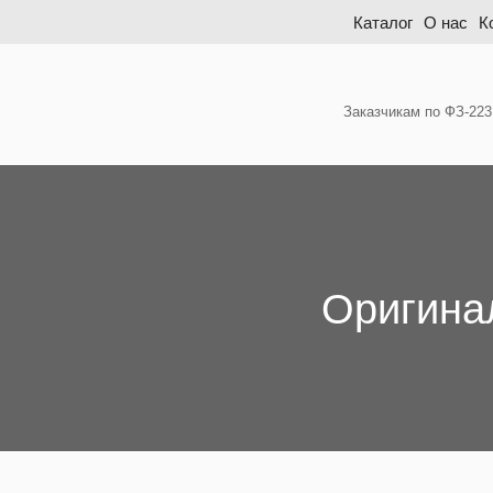
Skip
Каталог
О нас
К
to
content
Заказчикам по ФЗ-223
Оригина