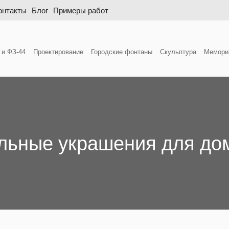
онтакты
Блог
Примеры работ
 и ФЗ-44
Проектирование
Городские фонтаны
Скульптура
Мемори
льные украшения для дом