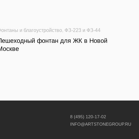
Фонтаны и благоустройство
,
ФЗ-223 и ФЗ-44
Пешеходный фонтан для ЖК в Новой
Москве
8 (495) 120-17-02
INFO@ARTSTONEGROUP.RU